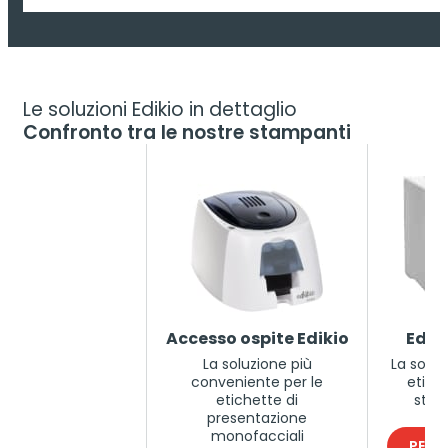
Le soluzioni Edikio in dettaglio
Confronto tra le nostre stampanti
Accesso ospite Edikio
Ediki
La soluzione più
La soluz
conveniente per le
etich
etichette di
stan
presentazione
monofacciali
PER S