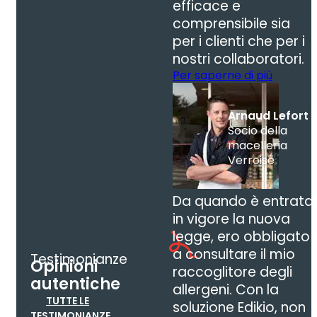
efficace e
comprensibile sia
per i clienti che per i
nostri collaboratori.
Per saperne di più
Arnaud Lefort
Socio della
macelleria
Verroise
Da quando è entrata
in vigore la nuova
legge, ero obbligato
a consultare il mio
Testimonianze
Opinioni
raccoglitore degli
autentiche
allergeni. Con la
TUTTE LE
soluzione Edikio, non
TESTIMONIANZE