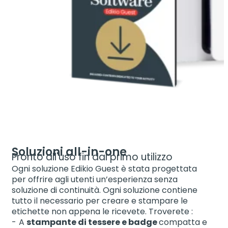
Soluzioni all-in-one
Pronto all'uso fin dal primo utilizzo
Ogni soluzione Edikio Guest è stata progettata
per offrire agli utenti un’esperienza senza
soluzione di continuità. Ogni soluzione contiene
tutto il necessario per creare e stampare le
etichette non appena le ricevete. Troverete :
A
stampante di tessere e badge
compatta e