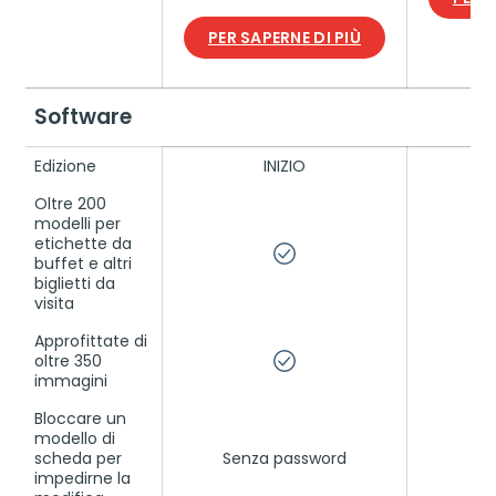
PER SAPERNE DI PIÙ
Software
Edizione
INIZIO
Oltre 200
modelli per
etichette da
buffet e altri
biglietti da
visita
Approfittate di
oltre 350
immagini
Bloccare un
modello di
scheda per
Senza password
Co
impedirne la