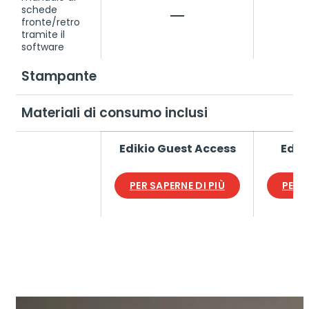
schede
fronte/retro
tramite il
software
Stampante
Materiali di consumo inclusi
Edikio Guest Access
Edik
PER SAPERNE DI PIÙ
PER S