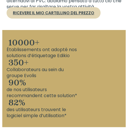
alternativi al PVC: abbiamo pensato a tutto ciò che
serve per far risaltare la vostra attività.
RICEVERE IL MIO CARTELLINO DEL PREZZO
10000
+
Établissements ont adopté nos
solutions d’étiquetage Edikio
350
+
Collaborateurs au sein du
groupe Evolis
90
%
de nos utilisateurs
recommandent cette solution*
82
%
des utilisateurs trouvent le
logiciel simple d’utilisation*