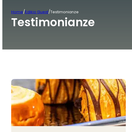
/
/
Home
Edikio Guest
Testimonianze
Testimonianze