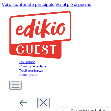
Vai al contenuto principale
Vai al piè di pagina
Chi siamo
Consigli e notizie
Testimonianze
Assistenza
Voi siete
Albergatore
Menu
Cartellini per buffet