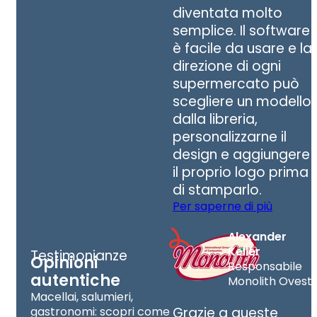
diventata molto
semplice. Il software
è facile da usare e la
direzione di ogni
supermercato può
scegliere un modello
dalla libreria,
personalizzarne il
design e aggiungere
il proprio logo prima
di stamparlo.
Per saperne di più
Alexander
Keller
Testimonianze
Opinioni
Responsabile
autentiche
Monolith Ovest
Macellai, salumieri,
gastronomi: scopri come
Grazie a queste