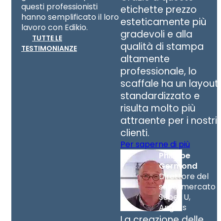
questi professionisti
etichette prezzo
hanno semplificato il loro
esteticamente più
lavoro con Edikio.
gradevoli e alla
TUTTE LE
qualità di stampa
TESTIMONIANZE
altamente
professionale, lo
scaffale ha un layout
standardizzato e
risulta molto più
attraente per i nostri
clienti.
Per saperne di più
Philippe
Germond
Direttore del
supermercato
Super U,
Angers
La creazione delle