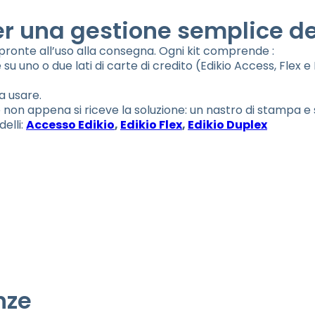
r una gestione semplice dei 
, pronte all’uso alla consegna. Ogni kit comprende :
 uno o due lati di carte di credito (Edikio Access, Flex e 
da usare.
 non appena si riceve la soluzione: un nastro di stampa e
delli:
Accesso Edikio
,
Edikio Flex
,
Edikio Duplex
nze