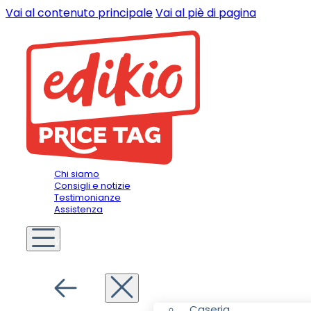
Vai al contenuto principale
Vai al piè di pagina
Chi siamo
Consigli e notizie
Testimonianze
Assistenza
Voi siete
Commerciante
Menu
Caseria