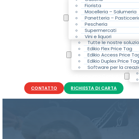
Fiorista
Macelleria – Salumeria
La vostra attività
Panetteria – Pasticceri
Pescheria
Supermercati
Vini e liquori
Tutte le nostre soluzio
Edikio Flex Price Tag
Le nostre soluzioni
Edikio Access Price Ta
Edikio Duplex Price Tag
Software per la creazi
Accessori e materiali di consumo Contatto
CONTATTO
RICHIESTA DI CARTA