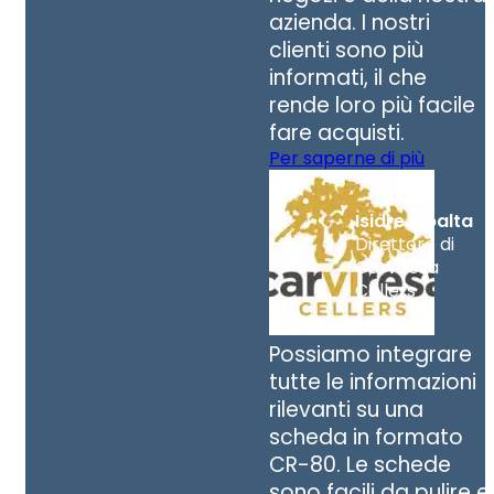
azienda. I nostri
clienti sono più
informati, il che
rende loro più facile
fare acquisti.
Per saperne di più
Isidre Ribalta
Direttore di
Carviresa
Cellers
Possiamo integrare
tutte le informazioni
rilevanti su una
scheda in formato
CR-80. Le schede
sono facili da pulire e