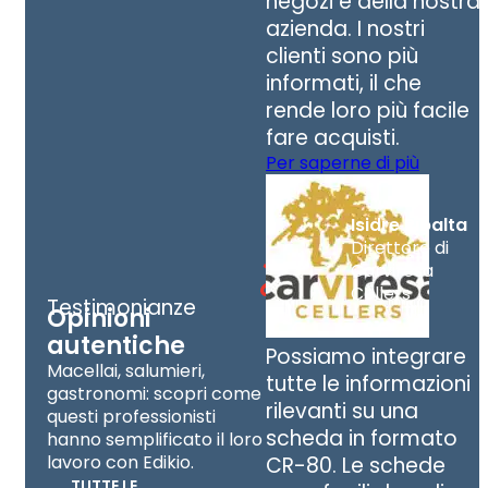
negozi e della nostra
azienda. I nostri
clienti sono più
informati, il che
rende loro più facile
fare acquisti.
Per saperne di più
Isidre Ribalta
Direttore di
Carviresa
Cellers
Testimonianze
Opinioni
autentiche
Possiamo integrare
Macellai, salumieri,
tutte le informazioni
gastronomi: scopri come
rilevanti su una
questi professionisti
scheda in formato
hanno semplificato il loro
lavoro con Edikio.
CR-80. Le schede
TUTTE LE