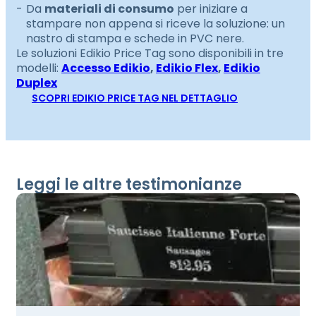
Da
materiali di consumo
per iniziare a
stampare non appena si riceve la soluzione: un
nastro di stampa e schede in PVC nere.
Le soluzioni Edikio Price Tag sono disponibili in tre
modelli:
Accesso Edikio
,
Edikio Flex
,
Edikio
Duplex
SCOPRI EDIKIO PRICE TAG NEL DETTAGLIO
Leggi le altre testimonianze