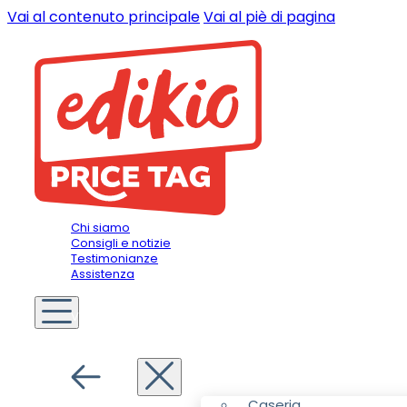
Vai al contenuto principale
Vai al piè di pagina
Chi siamo
Consigli e notizie
Testimonianze
Assistenza
Voi siete
Commerciante
Menu
Caseria