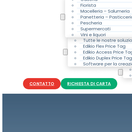
Fiorista
Macelleria – Salumeria
La vostra attività
Panetteria – Pasticceri
Pescheria
Supermercati
Vini e liquori
Tutte le nostre soluzio
Edikio Flex Price Tag
Le nostre soluzioni
Edikio Access Price Ta
Edikio Duplex Price Tag
Software per la creazi
Accessori e materiali di consumo Contatto
CONTATTO
RICHIESTA DI CARTA