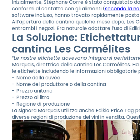
Inizialmente, Stéphane Corre è stato conquistato dalla
conformi al contatto con gli alimenti (
secondo la n
software incluso, hanno trovato rapidamente posto 
All’apertura della cantina qualche mese dopo, Les Ca
entrambi i negozi. Era naturale adattare l’uso di Edi
La Soluzione: Etichettat
cantina Les Carmélites
“
Le nostre etichette dovevano integrarsi perfettame
Marquais, direttrice della cantina Les Carmélites. 
le etichette includendo le informazioni obbligatorie pe
Nome della cuvée
Nome del produttore o della cantina
Prezzo unitario
Prezzo al litro
Regione di produzione
La signora Marquais utilizza anche Edikio Price Tag p
diverse regioni di produzione dei vini in vendita. Ques