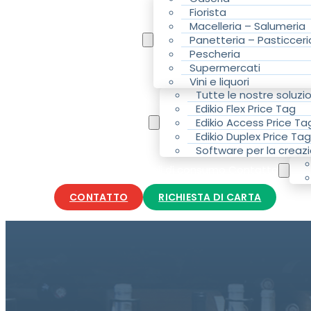
Fiorista
Macelleria – Salumeria
La vostra attività
Panetteria – Pasticceri
Pescheria
Supermercati
Vini e liquori
Tutte le nostre soluzio
Edikio Flex Price Tag
Le nostre soluzioni
Edikio Access Price Ta
Edikio Duplex Price Tag
Software per la creazi
Accessori e materiali di consumo Contatto
CONTATTO
RICHIESTA DI CARTA