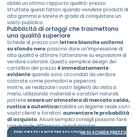
abbia un ottimo rapporto qualità-prezzo.
Sfruttate questi fattori quando vendete prodotti di
alta gamma e sarete in grado di conquistare un
vasto pubblico.
Pubblicità di ortaggi che trasmettono
una qualità superiore
Schede di prezzo con
lettere bianche uniformi
su sfondo nero
possono dare un’impressione di
alta qualità e attirare l’attenzione su esposizioni di
verdure colorate. Questo semplice design del
cartellino del prezzo
è immediatamente
evidente
quando sono circondati da verdure
colorate come pomodori e peperoni.
Inoltre, se realizzate i vostri biglietti da visita a
mano, utilizzando materiali e caratteri naturali,
potrete
creare un’atmosfera di mercato calda,
rustica e autentica
stabilire un legame reale con i
vostri clienti e fornitori.
aumentare le probabilità
di acquisto
. Alcuni semplici consigli possono fare
una grande differenza, quindi iniziate!
ESPLORATE LE NOSTRE SOLUZIONI DI SCHEDE PREZZO