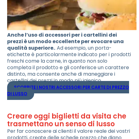
Anche l’uso di accessori per i cartellini dei
prezzi è un modo eccellente per evocare una
qualità superiore.
. Ad esempio, un porta-
etichette è particolarmente indicato per i prodotti
freschi come la carne, in quanto non solo
completa il prodotto e gli conferisce un carattere
distinto, ma consente anche di maneggiare i
cartellini dei prezzi in modo più igienico.
SCOPRITE I NOSTRI ACCESSORI PER CARTE DI PREZZO
DI LUSSO
Creare oggi biglietti da visita che
trasmettano un senso di lusso
Per far conoscere ai clienti il valore reale dei vostri
prodotti, create delle schede prezzo che diano