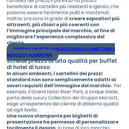
cartellini dei prezzi, il panificio ha potuto
beneficiare di cartellini più resistenti e igienici, che
possono essere facilmente puliti e mantenuti.
Inoltre, ora sono in grado di
creare espositori più
attraenti, più chiari e più coerenti con
l’immagine principale del marchio, al fine di
migliorare l’esperienza complessiva del
cliente
.
GUARDA I NOSTRI CASI DI STUDIO SU PANETTERIE E
NEGOZI DI ALIMENTARI
Schede prezzo di alta qualità per buffet
di hotel di lusso
In alcuni ambienti, i cartellini dei prezzi
standard non sono semplicemente adatti ai
severi requisiti dell’immagine del marchio.
. Per
esempio, il Grand Hotel River Park, a cinque stelle,
parte della Luxury Collection del Gruppo Marriott,
esige un’esperienza del cliente di altissima qualità
ad ogni livello.
Una nuova stampante per biglietti di
presentazione ha permesso di personalizzare
facilmente il design.
in base al loro marchio,